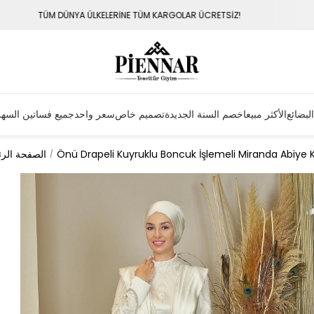
E TÜM KARGOLAR ÜCRETSİZ!
VADE FARKSIZ 3 TAKSİT İMKA
البضائع
الأكثر مبيعا
خصم السنة الجديدة
تصميم خاص
سعر واحد
جميع فساتين السه
Önü Drapeli Kuyruklu Boncuk İşlemeli Miranda Abiye
الصفحة الرئ