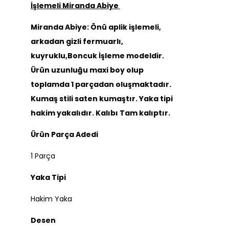
İşlemeli Miranda Abiye
Miranda Abiye: Önü aplik işlemeli,
arkadan gizli fermuarlı,
kuyruklu,Boncuk İşleme modeldir.
Ürün uzunluğu maxi boy olup
toplamda 1 parçadan oluşmaktadır.
Kumaş stili saten kumaştır. Yaka tipi
hakim yakalıdır. Kalıbı Tam kalıptır.
Ürün Parça Adedi
1 Parça
Yaka Tipi
Hakim Yaka
Desen