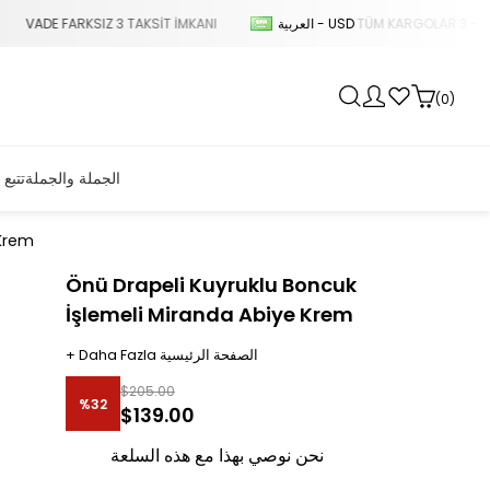
العربية - USD
NI
TÜM KARGOLAR 3 - 7 GÜN İÇERİSİNDE KAPINIZA KADAR
0
الجملة والجملة
تتبع 
 Krem
Önü Drapeli Kuyruklu Boncuk
İşlemeli Miranda Abiye Krem
الصفحة الرئيسية
Daha Fazla
+
$205.00
%
32
$139.00
تخفيض
نحن نوصي بهذا مع هذه السلعة