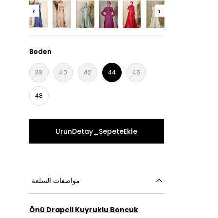
‹
›
Beden
38
40
42
44
46
48
مواصفات السلعة
Önü Drapeli Kuyruklu Boncuk