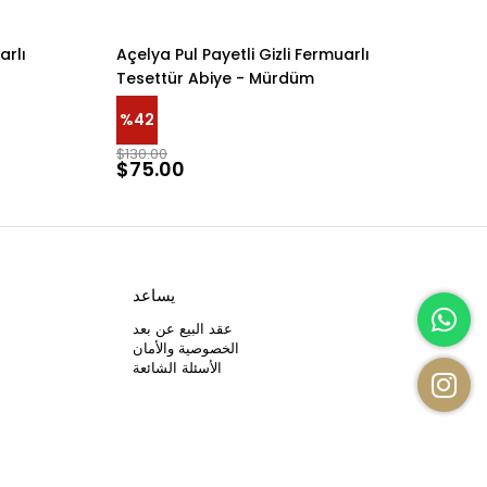
arlı
Açelya Pul Payetli Gizli Fermuarlı
Açe
Tesettür Abiye - Mürdüm
Tes
%42
%4
$130.00
$13
$75.00
$7
يساعد
عقد البيع عن بعد
الخصوصية والأمان
الأسئلة الشائعة