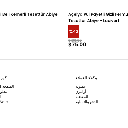
li Beli Kemerli Tesettür Abiye
Açelya Pul Payetli Gizli Fermu
Tesettür Abiye - Lacivert
%42
$130.00
$75.00
وكلاء العملاء
كور
عضوية
الصفحة ال
أوامري
معلوم
المفضلة
ا
الدفع والتسليم
Sale