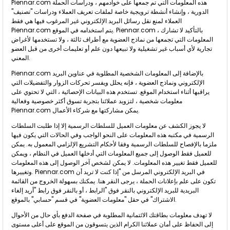
Piennar.com هذه المعلومات التي تم جمعها على خوادمهم ، ودراسات الحملة
الدورية ، وإنشاء أنشطة ترويجية خاصة لملفات تعريف العملاء ودراسات "تصنيف"
العملاء لمنع نقل رسائل البريد الإلكتروني غير المرغوب فيها هي فقط
Piennar.com يتم استخدامه في الموقع. Piennar.com ، بالتأكيد لا تشارك
المعلومات التي تجمعها من نماذج العضوية مع أطراف ثالثة ، ولا تستخدمها لأغراض
تجارية لأي أسباب غير تشغيلية ولا تبيعها دون علم أو تعليمات أخرى من قبل العضو
المعني.
Piennar.com بالإضافة إلى المعلومات الشخصية المطلوبة في عناوين البريد
الإلكتروني ونماذج العضوية ، فإنه يحلل ويفسر تحركات الزوار والتفضيلات التي
يراقبها أثناء استخدام الموقع. تستخدم هذه البيانات الإحصائية ، التي لا تحتوي على
معلومات شخصية ، لتزويد عملائنا بتجربة تسوق أكثر خصوصية وفعالية
Piennar.com يمكن مشاركتها مع شركاء الأعمال.
لا يجوز الكشف عن معلومات العميل للسلطات الرسمية إلا إذا طلبت السلطات
الرسمية في مكتبه هذه المعلومات على النحو الواجب وفي الحالات التي يكون فيها
ملزما بالإفصاح للسلطات الرسمية وفقا لأحكام التشريع الإلزامي المعمول به. يمكن
للعميل فقط الوصول إلى جميع المعلومات التي أدخلها العميل في النظام ، ويمكن
للعميل فقط تغيير هذه المعلومات. لا يمكن لشخص آخر الوصول إلى هذه المعلومات
وتغييرها. Piennar.com في البريد الإلكتروني المرسل من "إذا كنت لا تريد أن
تكون على علم بإعلانات الحملة ، يرجى النقر هنا. يمكنك بسهولة الخروج من القائمة
البريدية للبريد الإلكتروني بالنقر فوق "الرابط ، أو بالنقر فوق رابط "أريد إلغاء
الاشتراك" في حقل "معلومات العضوية" في قسم "حسابي" بالموقع.
لا تهدف معلومات بطاقتك الائتمانية المطلوبة في صفحة الدفع بأي حال من الأحوال
إلى الحفاظ على أمان عملائنا الكرام الذين يتسوقون من الموقع على أعلى مستوى