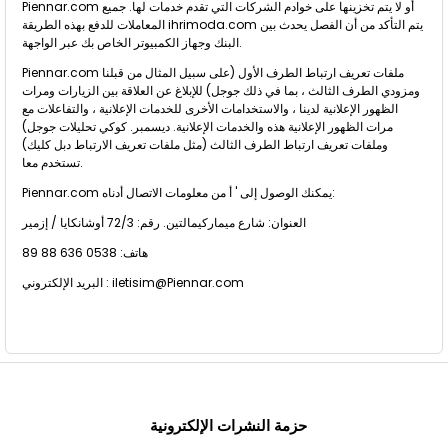
Piennar.com أو لا يتم تخزينها على خوادم الشركات التي تقدم خدمات لها. جميع
المعاملات للدفع بهذه الطريقة ihrimoda.com يتم التأكد من أن الفصل يحدث بين
البنك وجهاز الكمبيوتر الخاص بك عبر الواجهة.
Piennar.com ملفات تعريف ارتباط الطرف الأول (على سبيل المثال من قبلنا
ومزودي الطرف الثالث ، بما في ذلك جوجل) للإبلاغ عن العلاقة بين الزيارات ومرات
الظهور الإعلانية لدينا ، والاستخدامات الأخرى للخدمات الإعلانية ، والتفاعلات مع
مرات الظهور الإعلانية هذه والخدمات الإعلانية. ديسمبر. كوكي تحليلات جوجل)
وملفات تعريف ارتباط الطرف الثالث (مثل ملفات تعريف الارتباط دبل كليك)
تستخدم معا.
Piennar.com يمكنك الوصول إلى ' أ من معلومات الاتصال أدناه:
العنوان: شارع ميماركيمالتين. رقم: 72/3 أوشانكايا / إزمير
هاتف: 0538 636 88 89
iletisim@Piennar.com
البريد الإلكتروني :
حزمة النشرات الإلكترونية