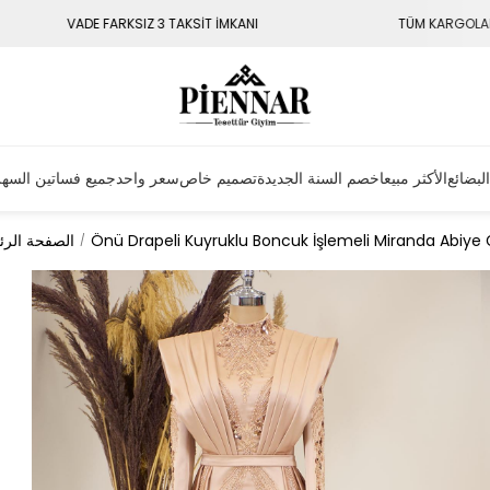
KSİT İMKANI
TÜM KARGOLAR 3 - 7 GÜN İÇERİSİNDE KAPIN
البضائع
الأكثر مبيعا
خصم السنة الجديدة
تصميم خاص
سعر واحد
جميع فساتين السه
Önü Drapeli Kuyruklu Boncuk İşlemeli Miranda Abiye 
الصفحة الرئ