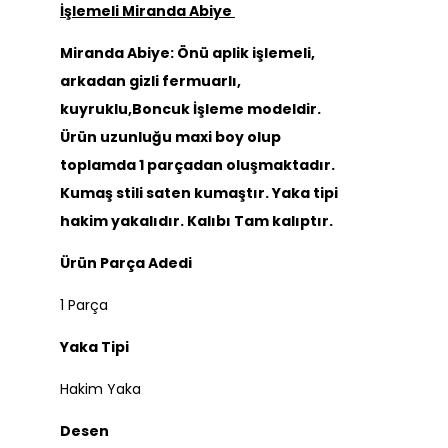
İşlemeli Miranda Abiye
Miranda Abiye: Önü aplik işlemeli,
arkadan gizli fermuarlı,
kuyruklu,Boncuk İşleme modeldir.
Ürün uzunluğu maxi boy olup
toplamda 1 parçadan oluşmaktadır.
Kumaş stili saten kumaştır. Yaka tipi
hakim yakalıdır. Kalıbı Tam kalıptır.
Ürün Parça Adedi
1 Parça
Yaka Tipi
Hakim Yaka
Desen