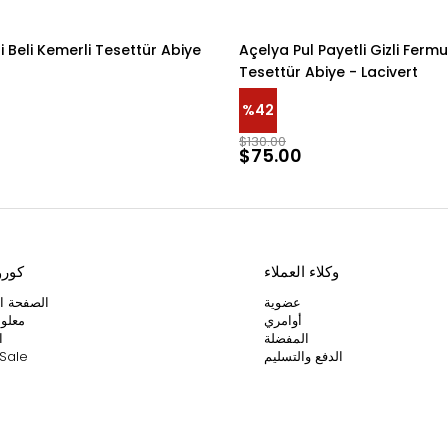
li Beli Kemerli Tesettür Abiye
Açelya Pul Payetli Gizli Fermu
Tesettür Abiye - Lacivert
%42
$130.00
$75.00
وكلاء العملاء
كور
عضوية
الصفحة ال
أوامري
معلوم
المفضلة
ا
الدفع والتسليم
Sale