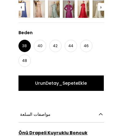
‹
›
Beden
38
40
42
44
46
48
مواصفات السلعة
Önü Drapeli Kuyruklu Boncuk