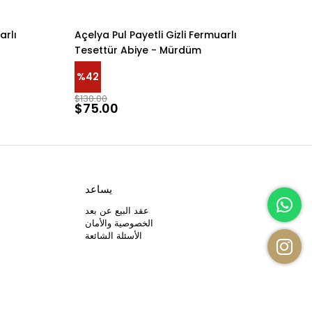
arlı
Açelya Pul Payetli Gizli Fermuarlı
Açe
Tesettür Abiye - Mürdüm
Tes
%42
%4
$130.00
$13
$75.00
$7
يساعد
عقد البيع عن بعد
الخصوصية والأمان
الأسئلة الشائعة