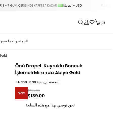
العربية - USD
IZA KADAR TESLİM!
TÜM DÜNYA ÜLKELERİNE TÜM KARGOLA
0
الجملة والجملة
تتبع 
Gold
Önü Drapeli Kuyruklu Boncuk
İşlemeli Miranda Abiye Gold
الصفحة الرئيسية
Daha Fazla
+
$205.00
%
32
$139.00
تخفيض
نحن نوصي بهذا مع هذه السلعة