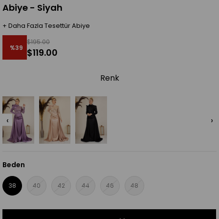
Abiye - Siyah
+
Daha Fazla
Tesettür Abiye
$195.00
%
39
$119.00
İndirim
Renk
‹
›
Beden
38
40
42
44
46
48