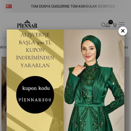
TÜM DÜNYA ÜLKELERİNE TÜM KARGOLAR ÜCRETSİZ!
0
×
Anasayfa
Tesettür Abiye
Portatif Kuyruklu Omuzu Fırfırlı Sueda Tese