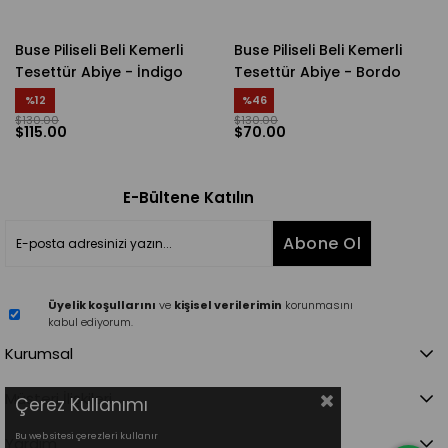
Buse Piliseli Beli Kemerli
Buse Piliseli Beli Kemerli
Tesettür Abiye - İndigo
Tesettür Abiye - Bordo
%12
%46
$130.00
$130.00
$115.00
$70.00
E-Bültene Katılın
Abone Ol
Üyelik koşullarını
ve
kişisel verilerimin
korunmasını
kabul ediyorum.
Kurumsal
Müşteri İlişkileri
Çerez Kullanımı
Bu web sitesi çerezleri kullanır
Yardım