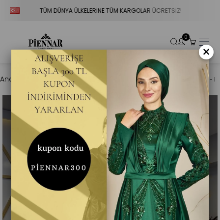
TÜM DÜNYA ÜLKELERİNE TÜM KARGOLAR ÜCRETSİZ!
V
0
×
Anasayfa
Abiye Giyim
Kuşaklı Omuzları Taşlı V Yaka Sena Abiye - Ki