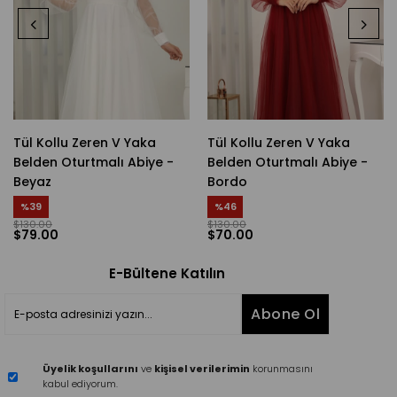
Tül Kollu Zeren V Yaka
Tül Kollu Zeren V Yaka
Belden Oturtmalı Abiye -
Belden Oturtmalı Abiye -
Beyaz
Bordo
%39
%46
$130.00
$130.00
$79.00
$70.00
E-Bültene Katılın
Abone Ol
Üyelik koşullarını
ve
kişisel verilerimin
korunmasını
kabul ediyorum.