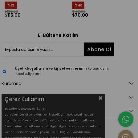
%12
%46
$130.00
$130.00
$115.00
$70.00
E-Bültene Katılın
Abone Ol
Üyelik koşullarını
ve
kişisel verilerimin
korunmasını
kabul ediyorum.
Kurumsal
Müşteri İlişkileri
Çerez Kullanımı
Bu web sitesi çerezleri kullanır
Yardım
Çerezleri içeriği ve reklamları kişiselleştirmek, sosyal medya
özellikleri sağlamak ve trafiğimizi analiz etmek için kullanırız.
Ayrıca, sitemizi kullanımınızla ilgili bilgileri sosyal medya, reklam
ve analiz ortaklarımızla paylaşırız; bu bilgileri, kendilerine