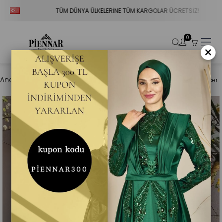
TÜM DÜNYA ÜLKELERİNE TÜM KARGOLAR ÜCRETSİZ!
0
×
Anasayfa
Tesettür Abiye
İpek Saten Kemerli Yakası Fiyonklu Desenli 