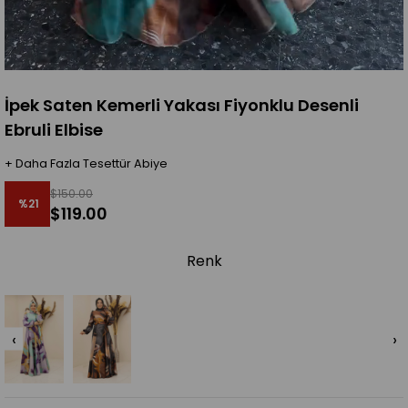
İpek Saten Kemerli Yakası Fiyonklu Desenli
Ebruli Elbise
+
Daha Fazla
Tesettür Abiye
$150.00
%
21
$119.00
İndirim
Renk
‹
›