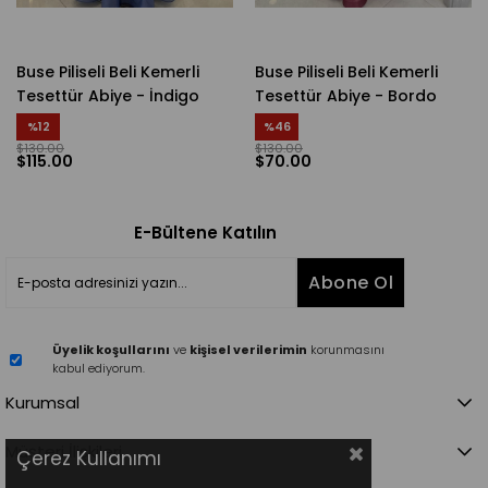
Buse Piliseli Beli Kemerli
Buse Piliseli Beli Kemerli
Tesettür Abiye - İndigo
Tesettür Abiye - Bordo
%12
%46
$130.00
$130.00
$115.00
$70.00
E-Bültene Katılın
Abone Ol
Üyelik koşullarını
ve
kişisel verilerimin
korunmasını
kabul ediyorum.
Kurumsal
Müşteri İlişkileri
Çerez Kullanımı