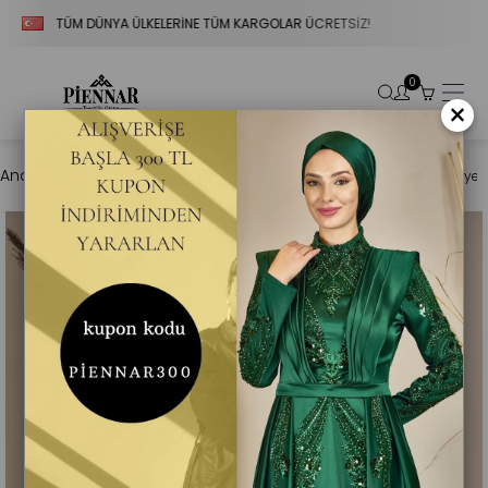
TÜM DÜNYA ÜLKELERİNE TÜM KARGOLAR ÜCRETSİZ!
VADE 
0
×
Anasayfa
Tesettür Abiye
Eteği Sarkaçlı Boncuk İşlemeli Seçil Abiy