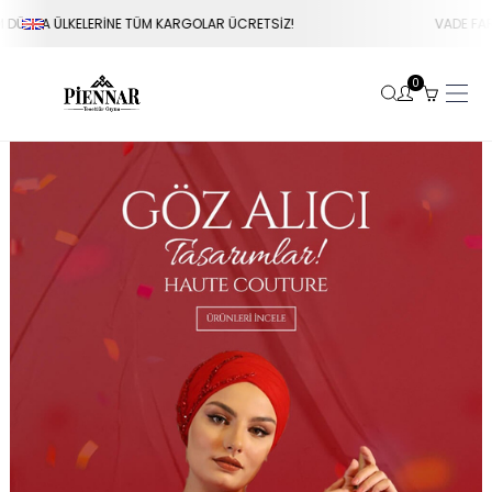
RETSİZ!
VADE FARKSIZ 3 TAKSİT İMKANI
0