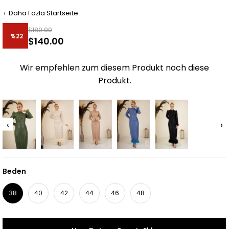
+
Daha Fazla
Startseite
$180.00
%
22
$140.00
Rabatt
Wir empfehlen zum diesem Produkt noch diese
Produkt.
‹
›
Beden
38
40
42
44
46
48