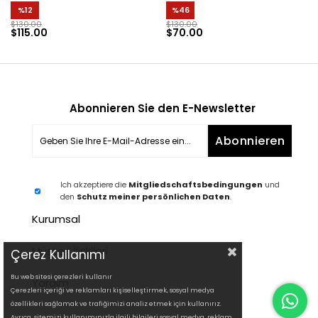
%12
%46
$130.00
$130.00
$115.00
$70.00
Abonnieren Sie den E-Newsletter
Abonnieren
Ich akzeptiere die
Mitgliedschaftsbedingungen
und
den
Schutz meiner persönlichen Daten
.
Kurumsal
Müşteri İlişkileri
Çerez Kullanımı
Bu web sitesi çerezleri kullanır
Yardım
Çerezleri içeriği ve reklamları kişiselleştirmek, sosyal medya
özellikleri sağlamak ve trafiğimizi analiz etmek için kullanırız.
Ayrıca, sitemizi kullanımınızla ilgili bilgileri sosyal medya, reklam