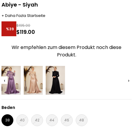
Abiye - Siyah
+
Daha Fazla
Startseite
$195.00
%
39
$119.00
Rabatt
Wir empfehlen zum diesem Produkt noch diese
Produkt.
‹
›
Beden
38
40
42
44
46
48