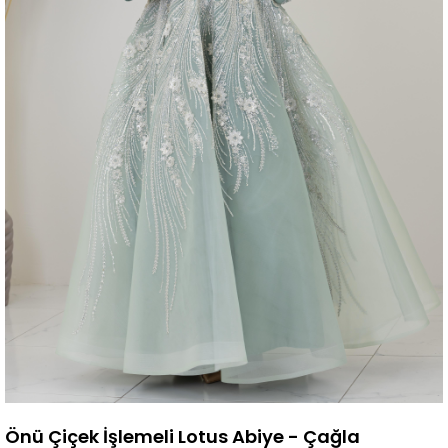
Önü Çiçek İşlemeli Lotus Abiye - Çağla