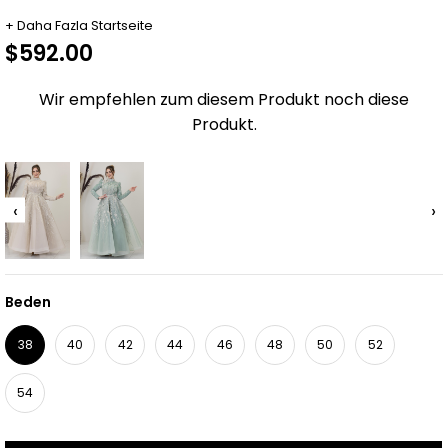
+
Daha Fazla
Startseite
$592.00
Wir empfehlen zum diesem Produkt noch diese
Produkt.
‹
›
Beden
38
40
42
44
46
48
50
52
54