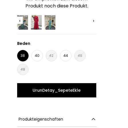
Produkt noch diese Produkt.
‹
›
Beden
38
40
42
44
46
48
Produkteigenschaften