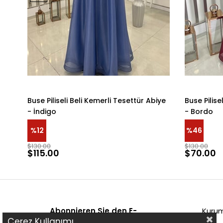
Buse Piliseli Beli Kemerli Tesettür Abiye
Buse Pilise
- İndigo
- Bordo
%12
%46
$130.00
$130.00
$115.00
$70.00
Abonnieren Sie den E-
Kuru
Çerez Kullanımı