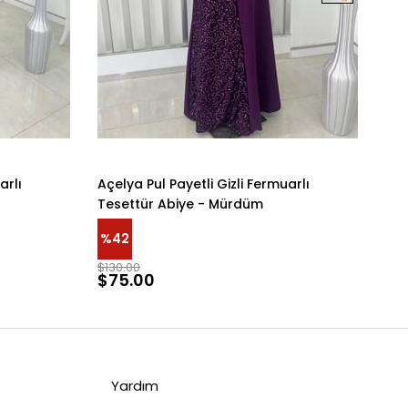
arlı
Açelya Pul Payetli Gizli Fermuarlı
Açe
Tesettür Abiye - Mürdüm
Tes
%42
%4
$130.00
$13
$75.00
$7
Yardım