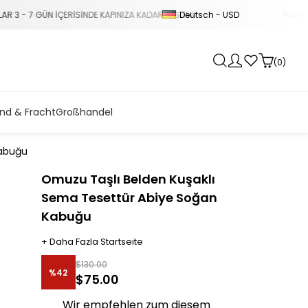
Deutsch - USD
KAPINIZA KADAR TESLİM!
TÜM DÜNYA ÜLKELERİNE TÜM KA
0
nd & Fracht
Großhandel
Kabuğu
Omuzu Taşlı Belden Kuşaklı
Sema Tesettür Abiye Soğan
Kabuğu
+
Daha Fazla
Startseite
$130.00
%
42
$75.00
Rabatt
Wir empfehlen zum diesem