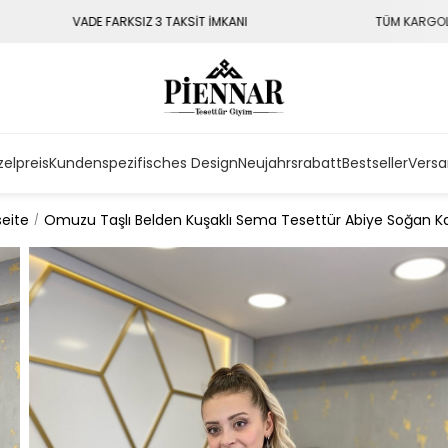
Z 3 TAKSİT İMKANI
TÜM KARGOLAR 3 - 7 GÜN İÇERİSİNDE 
zelpreis
Kundenspezifisches Design
Neujahrsrabatt
Bestseller
Versa
seite
Omuzu Taşlı Belden Kuşaklı Sema Tesettür Abiye Soğan 