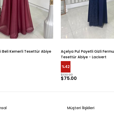
li Beli Kemerli Tesettür Abiye
Açelya Pul Payetli Gizli Fermu
Tesettür Abiye - Lacivert
%42
$130.00
$75.00
msal
Müşteri İlişkileri